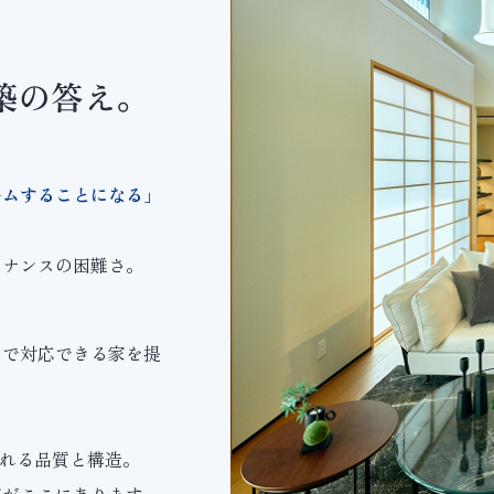
ームすることになる」
テナンスの困難さ。
、
トで対応できる家を提
られる品質と構造。