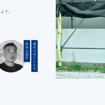
。
により、