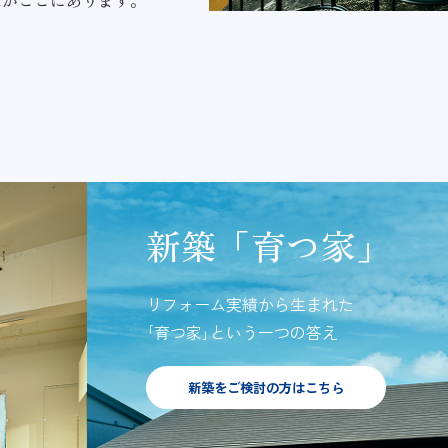
家がここにあります。
新築「育つ家」
2つのサービス
リフォーム実績から生まれた
｢育つ家｣という一つの答え
新築をご検討の方はこちら