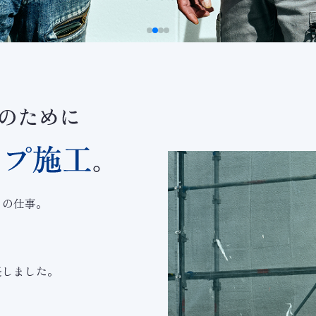
ちの仕事。
、
、
長しました。