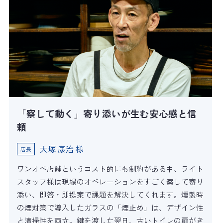
「察して動く」寄り添いが生む安心感と信
頼
大塚 康治 様
店長
ワンオペ店舗というコスト的にも制約がある中、ライト
スタッフ様は現場のオペレーションをすごく察して寄り
添い、即答・即提案で課題を解決してくれます。燻製時
の煙対策で導入したガラスの「煙止め」は、デザイン性
と清掃性を両立。鍵を渡した翌日、古いトイレの扉がき