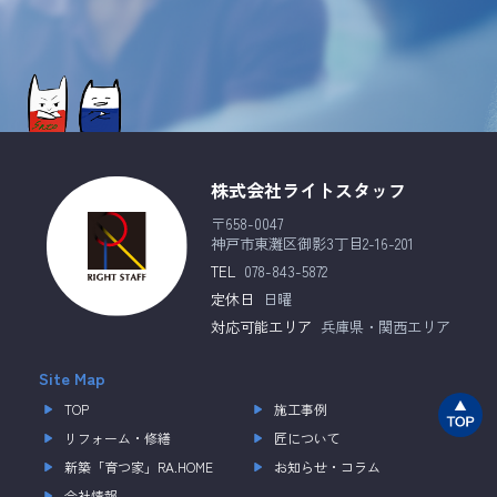
株式会社ライトスタッフ
〒658-0047
神戸市東灘区御影3丁目2-16-201
TEL
078-843-5872
定休日
日曜
対応可能エリア
兵庫県・関西エリア
Site Map
TOP
施工事例
リフォーム・修繕
匠について
新築「育つ家」RA.HOME
お知らせ・コラム
会社情報