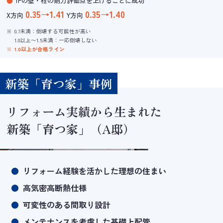
1Fの壁・柱の耐力評価点を上げることに成功
0.35→1.41
0.35→1.40
X方向
Y方向
0.7未満：倒壊する可能性が高い
1.0以上〜1.5未満：一応倒壊しない
1.0以上が合格ライン
新築「育つ家」事例
リフォーム実績から生まれた
新築「育つ家」（A邸）
リフォーム経験を活かした理想の住まい
高気密高断熱仕様
可変性のある間取り設計
メンテナンスを考慮した基礎上配管