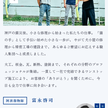
神戸の震災後、小さな修理から始まった私たちの仕事。
「猫
の手」として手伝い始めた小さな一歩が、
やがて犬小屋の修
理から精密工場の建設まで、
あらゆるご要望にお応えする職
人集団へと成長しました。
大工、板金、瓦、断熱、塗装まで、
それぞれの分野のプロフ
ェッショナルが集結。
一貫して一社で完結できるワンストッ
プ施工により、
お客様の「ありがとう」を聞くために、
今
日も全力で仕事に向き合います。
富永啓司
阿波指物師