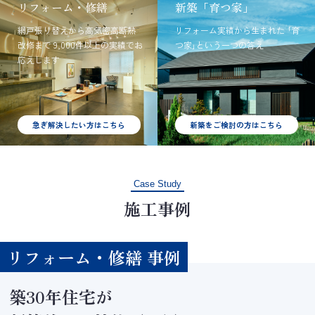
リフォーム・修繕
新築「育つ家」
網戸張り替えから高気密高断熱
リフォーム実績から生まれた
｢育
改修まで
9,000件以上の実績でお
つ家｣という一つの答え
応えします
急ぎ解決したい方はこちら
新築をご検討の方はこちら
Case Study
施工事例
リフォーム・修繕 事例
築30年住宅が