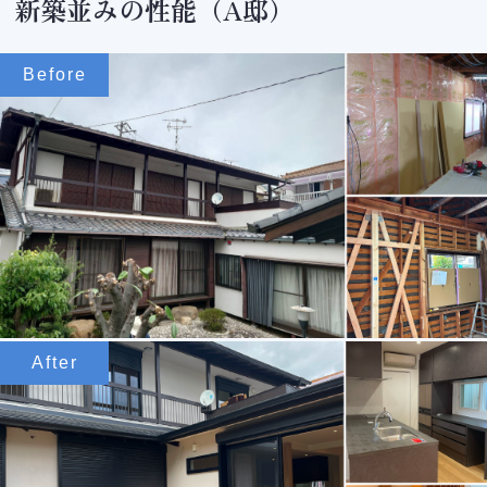
新築並みの性能（A邸）
Before
After