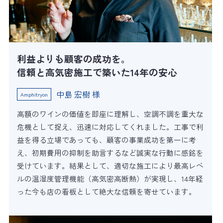
利益よりも顧客の成功を。
信頼と高気密施工で築いた14年の安心
中島 宏樹 様
Amphitryon
高額のワインの価値を即座に理解し、空調不調を重大な
危機として捉え、迅速に対応してくれました。工事で利
益を得る立場であっても、顧客の事業成功を第一に考
え、初期費用の抑制を助言するなど誠実な行動に感銘を
受けています。結果として、適切な施工により最高レベ
ルの温湿度管理機能（高気密高断熱）が実現し、14年経
った今も店の看板として絶大な信頼を寄せています。